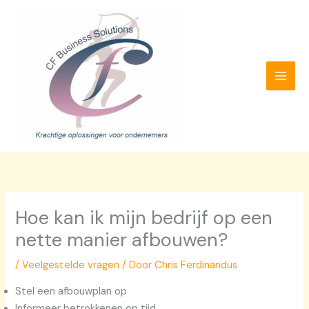
Ga
naar
de
inhoud
Hoe kan ik mijn bedrijf op een
nette manier afbouwen?
/
Veelgestelde vragen
/ Door
Chris Ferdinandus
Stel een afbouwplan op
Informeer betrokkenen op tijd