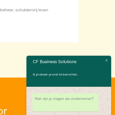
eheer, schuldenvrij leven
CF Business Solutions
Ik probeer je snel te berichten...
Wat zijn je vragen als ondernemer?
or