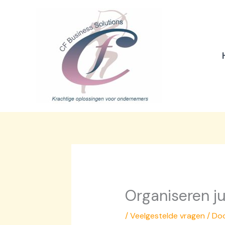
Ga
naar
de
inhoud
Organiseren ju
/
Veelgestelde vragen
/ Do