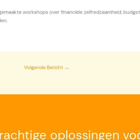
emaakte workshops over financiële zelfredzaamheid, budgetb
en.
Volgende Bericht
→
rachtige oplossingen vo